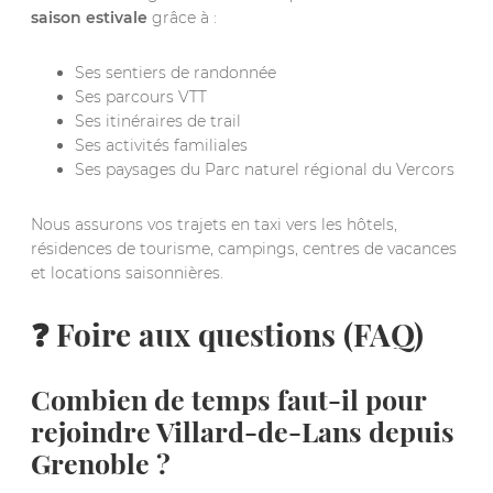
saison estivale
grâce à :
Ses sentiers de randonnée
Ses parcours VTT
Ses itinéraires de trail
Ses activités familiales
Ses paysages du Parc naturel régional du Vercors
Nous assurons vos trajets en taxi vers les hôtels,
résidences de tourisme, campings, centres de vacances
et locations saisonnières.
❓ Foire aux questions (FAQ)
Combien de temps faut-il pour
rejoindre Villard-de-Lans depuis
Grenoble ?