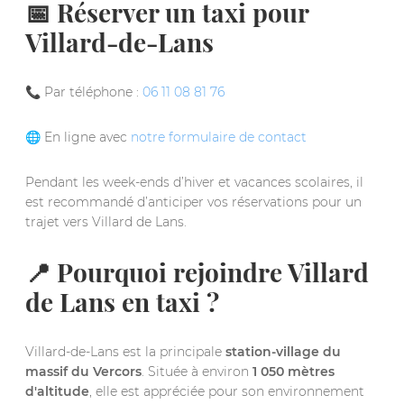
📅 Réserver un taxi pour
Villard-de-Lans
📞 Par téléphone :
06 11 08 81 76
🌐 En ligne avec
notre formulaire de contact
Pendant les week-ends d’hiver et vacances scolaires, il
est recommandé d’anticiper vos réservations pour un
trajet vers Villard de Lans.
📍 Pourquoi rejoindre Villard
de Lans en taxi ?
Villard-de-Lans est la principale
station-village du
massif du Vercors
. Située à environ
1 050 mètres
d'altitude
, elle est appréciée pour son environnement