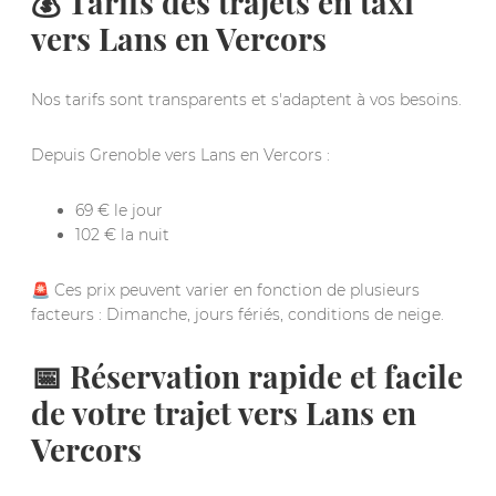
💰 Tarifs des trajets en taxi
vers Lans en Vercors
Nos tarifs sont transparents et s'adaptent à vos besoins.
Depuis Grenoble vers Lans en Vercors :
69 € le jour
102 € la nuit
🚨 Ces prix peuvent varier en fonction de plusieurs
facteurs : Dimanche, jours fériés, conditions de neige.
📅 Réservation rapide et facile
de votre trajet vers Lans en
Vercors