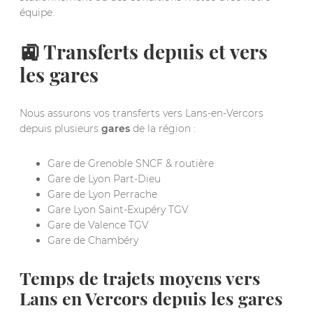
équipe.
🚉 Transferts depuis et vers
les gares
Nous assurons vos transferts vers Lans-en-Vercors
depuis plusieurs
gares
de la région :
Gare de Grenoble SNCF & routière
Gare de Lyon Part-Dieu
Gare de Lyon Perrache
Gare Lyon Saint-Exupéry TGV
Gare de Valence TGV
Gare de Chambéry
Temps de trajets moyens vers
Lans en Vercors depuis les gares