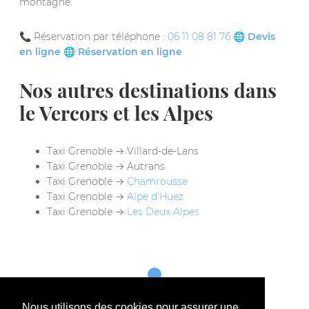
montagne.
📞 Réservation par téléphone :
06 11 08 81 76
🌐
Devis
en ligne
🌐
Réservation en ligne
Nos autres destinations dans
le Vercors et les Alpes
Taxi Grenoble → Villard-de-Lans
Taxi Grenoble → Autrans
Taxi Grenoble →
Chamrousse
Taxi Grenoble →
Alpe d’Huez
Taxi Grenoble →
Les Deux Alpes
Nous utilisons des cookies pour assurer une