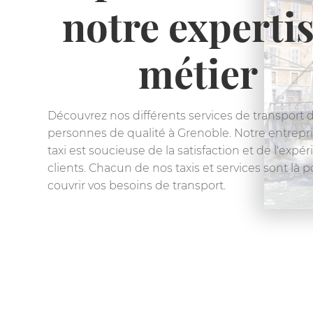
et sa banl
Optez pour nos services de transports 
sa banlieu. Choisissez un service de qu
gammes pour vos déplacements. Déco
différents véhicules et services à bords
7/24