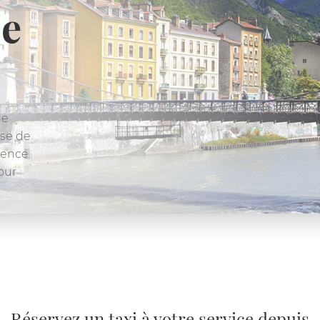
ieu
à Grenoble et
alité haut de
uvrez nos
. Réservation
Réservez un taxi à votre service depuis