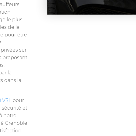
hauffeurs
ation
ge le plus
les de la
e pour être
s
 privées sur
us proposant
s.
ar la
s dans la
i VSL
pour
sécurité et
à notre
 à Grenoble
tisfaction