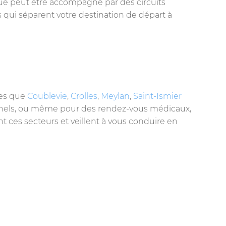
ique peut être accompagné par des circuits
 qui séparent votre destination de départ à
lles que
Coublevie
,
Crolles
,
Meylan
,
Saint-Ismier
onnels, ou même pour des rendez-vous médicaux,
 ces secteurs et veillent à vous conduire en