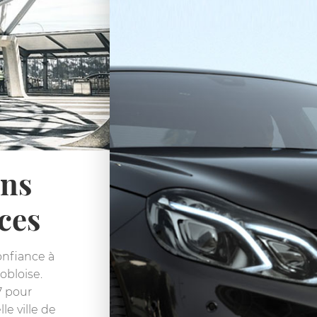
ons
ces
onfiance à
obloise.
7 pour
le ville de