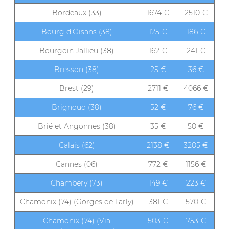
Bordeaux (33)
1674 €
2510 €
Bourg d'Oisans (38)
125 €
186 €
Bourgoin Jallieu (38)
162 €
241 €
Bresson (38)
25 €
36 €
Brest (29)
2711 €
4066 €
Brignoud (38)
52 €
76 €
Brié et Angonnes (38)
35 €
50 €
Calais (62)
2138 €
3205 €
Cannes (06)
772 €
1156 €
Chambery (73)
149 €
223 €
Chamonix (74) (Gorges de l'arly)
381 €
570 €
Chamonix (74) (Via
503 €
753 €