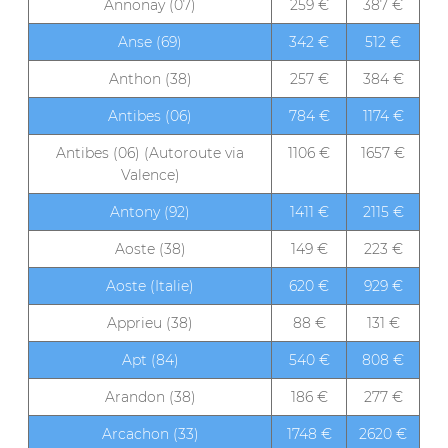
Annonay (07)
259 €
387 €
Anse (69)
342 €
512 €
Anthon (38)
257 €
384 €
Antibes (06)
784 €
1174 €
Antibes (06) (Autoroute via
1106 €
1657 €
Valence)
Antony (92)
1411 €
2115 €
Aoste (38)
149 €
223 €
Aoste (Italie)
620 €
929 €
Apprieu (38)
88 €
131 €
Apt (84)
540 €
808 €
Arandon (38)
186 €
277 €
Arcachon (33)
1748 €
2620 €