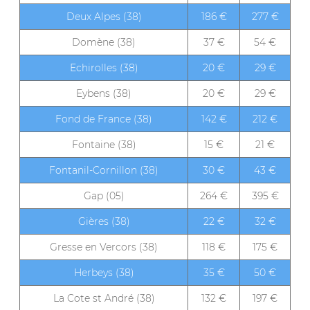
Deux Alpes (38)
186 €
277 €
Domène (38)
37 €
54 €
Echirolles (38)
20 €
29 €
Eybens (38)
20 €
29 €
Fond de France (38)
142 €
212 €
Fontaine (38)
15 €
21 €
Fontanil-Cornillon (38)
30 €
43 €
Gap (05)
264 €
395 €
Gières (38)
22 €
32 €
Gresse en Vercors (38)
118 €
175 €
Herbeys (38)
35 €
50 €
La Cote st André (38)
132 €
197 €