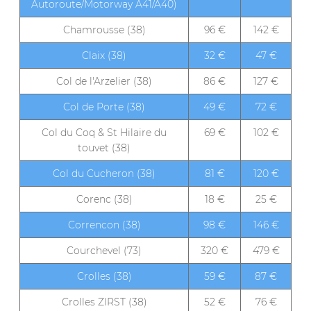
Autoroute/Motorway A41/A40)
Chamrousse (38)
96 €
142 €
Claix (38)
32 €
47 €
Col de l'Arzelier (38)
86 €
127 €
Col de Porte (38)
49 €
72 €
Col du Coq & St Hilaire du
69 €
102 €
touvet (38)
Col du Cucheron (38)
81 €
120 €
Corenc (38)
18 €
25 €
Correncon (38)
98 €
146 €
Courchevel (73)
320 €
479 €
Crolles (38)
59 €
87 €
Crolles ZIRST (38)
52 €
76 €