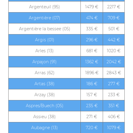
Argenteuil (95)
1479 €
2217 €
Argentière (07)
474 €
709 €
Argentière la bessee (05)
335 €
501 €
Argis (01)
296 €
442 €
Arles (13)
681 €
1020 €
Arpajon (91)
1362 €
2042 €
Arras (62)
1896 €
2843 €
Artas (38)
186 €
277 €
Arzay (38)
157 €
233 €
Aspres/Buech (05)
235 €
351 €
Assieu (38)
271 €
406 €
Aubagne (13)
720 €
1079 €