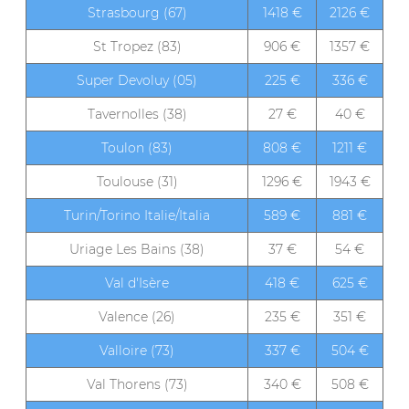
Strasbourg (67)
1418 €
2126 €
St Tropez (83)
906 €
1357 €
Super Devoluy (05)
225 €
336 €
Tavernolles (38)
27 €
40 €
Toulon (83)
808 €
1211 €
Toulouse (31)
1296 €
1943 €
Turin/Torino Italie/Italia
589 €
881 €
Uriage Les Bains (38)
37 €
54 €
Val d'Isère
418 €
625 €
Valence (26)
235 €
351 €
Valloire (73)
337 €
504 €
Val Thorens (73)
340 €
508 €