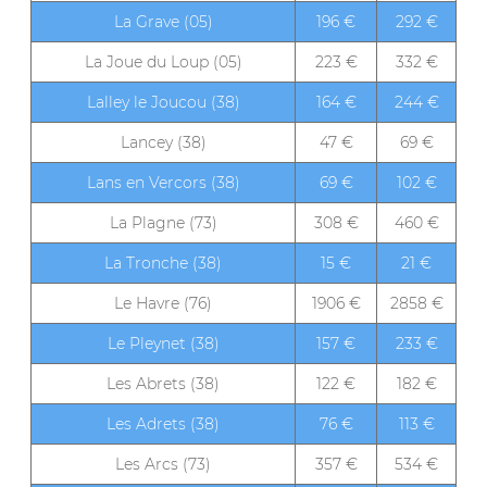
La Grave (05)
196 €
292 €
La Joue du Loup (05)
223 €
332 €
Lalley le Joucou (38)
164 €
244 €
Lancey (38)
47 €
69 €
Lans en Vercors (38)
69 €
102 €
La Plagne (73)
308 €
460 €
La Tronche (38)
15 €
21 €
Le Havre (76)
1906 €
2858 €
Le Pleynet (38)
157 €
233 €
Les Abrets (38)
122 €
182 €
Les Adrets (38)
76 €
113 €
Les Arcs (73)
357 €
534 €