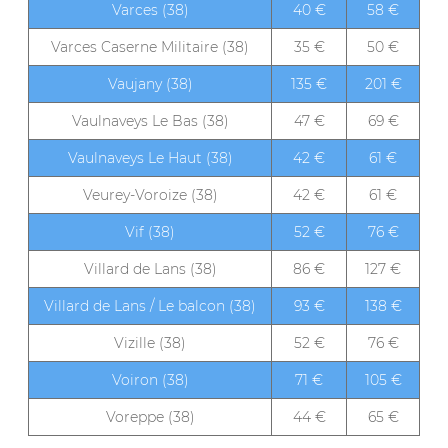
Varces (38)
40 €
58 €
Varces Caserne Militaire (38)
35 €
50 €
Vaujany (38)
135 €
201 €
Vaulnaveys Le Bas (38)
47 €
69 €
Vaulnaveys Le Haut (38)
42 €
61 €
Veurey-Voroize (38)
42 €
61 €
Vif (38)
52 €
76 €
Villard de Lans (38)
86 €
127 €
Villard de Lans / Le balcon (38)
93 €
138 €
Vizille (38)
52 €
76 €
Voiron (38)
71 €
105 €
Voreppe (38)
44 €
65 €