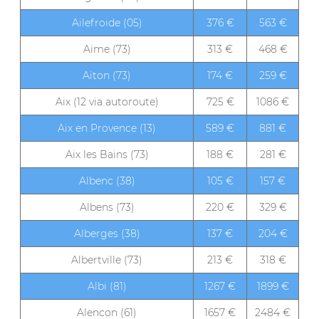
Ailefroide (05)
376 €
563 €
Aime (73)
313 €
468 €
Aiton (73)
174 €
259 €
Aix (12 via autoroute)
725 €
1086 €
Aix en Provence (13)
589 €
881 €
Aix les Bains (73)
188 €
281 €
Albenc (38)
105 €
157 €
Albens (73)
220 €
329 €
Alberges (38)
137 €
204 €
Albertville (73)
213 €
318 €
Albi (81)
1267 €
1899 €
Alencon (61)
1657 €
2484 €