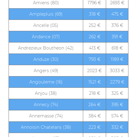
Amiens (80)
1796 €
2693 €
Amplepluis (69)
318 €
475 €
Ancelle (05)
252 €
376 €
Andance (07)
262 €
391 €
Andrezieux Boutheon (42)
413 €
618 €
Anduze (30)
793 €
1189 €
Angers (49)
2023 €
3033 €
Angouleme (16)
1521 €
2279 €
Anjou (38)
218 €
325 €
Annecy (74)
264 €
395 €
Annemasse (74)
384 €
574 €
Annoisin Chatelans (38)
223 €
332 €