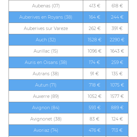
Aubenas (07)
413 €
618 €
Auberives en Royans (38)
164 €
244 €
Auberives sur Vareze
262 €
391 €
Auch (32)
1528 €
2290 €
Aurillac (15)
1096 €
1643 €
Auris en Oisans (38)
174 €
259 €
Autrans (38)
91 €
135 €
Autun (71)
718 €
1075 €
Auxerre (89)
1052 €
1577 €
Avignon (84)
593 €
889 €
Avignonet (38)
83 €
124 €
Avoriaz (74)
476 €
713 €