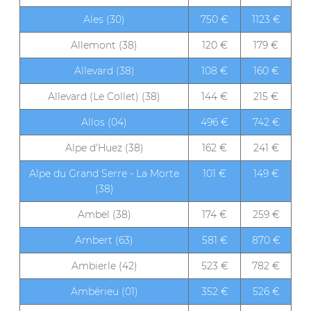
Ales (30)
750 €
1123 €
Allemont (38)
120 €
179 €
Allevard (38)
108 €
160 €
Allevard (Le Collet) (38)
144 €
215 €
Allos (04)
496 €
742 €
Alpe d'Huez (38)
162 €
241 €
Alpe du Grand Serre - La Morte
101 €
149 €
(38)
Ambel (38)
174 €
259 €
Ambert (63)
581 €
870 €
Ambierle (42)
523 €
782 €
Ambérieu (01)
352 €
526 €