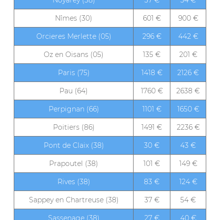
Noyarey (38)
37 €
54 €
Nîmes (30)
601 €
900 €
Orcieres Merlette (05)
296 €
442 €
Oz en Oisans (05)
135 €
201 €
Paris (75)
1418 €
2126 €
Pau (64)
1760 €
2638 €
Perpignan (66)
1101 €
1650 €
Poitiers (86)
1491 €
2236 €
Pont de Claix (38)
30 €
43 €
Prapoutel (38)
101 €
149 €
Rives (38)
83 €
124 €
Sappey en Chartreuse (38)
37 €
54 €
Sassenage (38)
27 €
40 €