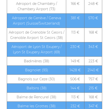
Aéroport de Chambéry /
166 €
248 €
Chambery Airport (73)
Aéroport de Genève / Geneva
381 €
570 €
Airport (Suisse/Switzerland)
Aéroport de Grenoble St Geoirs /
113 €
168 €
Grenoble Airport St Geoirs (38)
Aéroport de Lyon St Exupery /
230 €
343 €
Lyon St Exupery Airport (69)
Badinières (38)
149 €
223 €
Bagnolet (93)
1428 €
2140 €
Bagnols sur Ceze (30)
506 €
757 €
Balbins (38)
144 €
215 €
Balme de Rencurel (38)
113 €
168 €
Balme les Grottes (38)
232 €
347 €