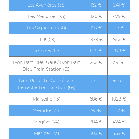
Les Avenières (38)
162 €
241 €
Les Menuires (73)
320 €
479 €
Les Signaraux (38)
103 €
153 €
Lille (59)
1979 €
2968 €
Limoges (87)
1321 €
1979 €
Lyon Part Dieu Gare / Lyon Part
262 €
391 €
Dieu Train Station (69)
Lyon Perrache Gare / Lyon
271 €
406 €
Perrache Train Station (69)
Marseille (13)
686 €
1028 €
Meaudre (38)
96 €
142 €
Megève (74)
284 €
424 €
Meribel (73)
303 €
453 €