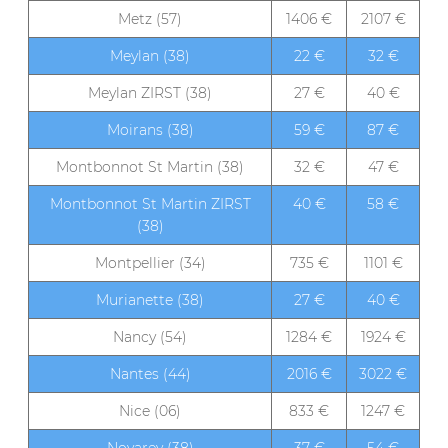
Metz (57)
1406 €
2107 €
Meylan (38)
22 €
32 €
Meylan ZIRST (38)
27 €
40 €
Moirans (38)
59 €
87 €
Montbonnot St Martin (38)
32 €
47 €
Montbonnot St Martin ZIRST
40 €
58 €
(38)
Montpellier (34)
735 €
1101 €
Murianette (38)
27 €
40 €
Nancy (54)
1284 €
1924 €
Nantes (44)
2016 €
3022 €
Nice (06)
833 €
1247 €