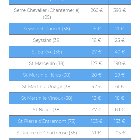
Serre Chevalier (Chantemerle)
266 €
398 €
(05)
Seyssinet-Pariset (38)
15 €
21 €
Seyssins (38)
18 €
25 €
St Egrève (38)
27 €
40 €
St Marcellin (38)
127 €
190 €
St Martin d'Hères (38)
20 €
29 €
St Martin d'Uriage (38)
42 €
61 €
St Martin le Vinoux (38)
13 €
18 €
St Nizier (38)
47 €
69 €
St Pierre d'Entremont (73)
103 €
153 €
St Pierre de Chartreuse (38)
71 €
105 €