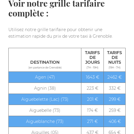
Voir notre grille tarifaire
complète :
Utilisez notre grille tarifaire pour obtenir une
estimation rapide du prix de votre taxi à Grenoble.
TARIFS
TARIFS
DE
DE
DESTINATION
JOURS
NUITS
(en partance de Grenoble)
(7H - 19H)
(19H - 7H)
Agen (47)
1643 €
2462 €
Agnin (38)
223 €
332 €
Aiguebelette (Lac) (73)
201 €
299 €
Aiguebelle (73)
174 €
259 €
Aigueblanche (73)
271 €
406 €
Aiguilles (05)
437 €
654 €