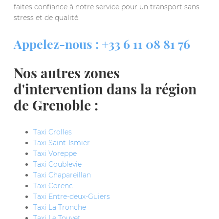
faites confiance à notre service pour un transport sans
stress et de qualité.
Appelez-nous : +33 6 11 08 81 76
Nos autres zones
d'intervention dans la région
de Grenoble :
Taxi Crolles
Taxi Saint-Ismier
Taxi Voreppe
Taxi Coublevie
Taxi Chapareillan
Taxi Corenc
Taxi Entre-deux-Guiers
Taxi La Tronche
Taxi Le Touvet