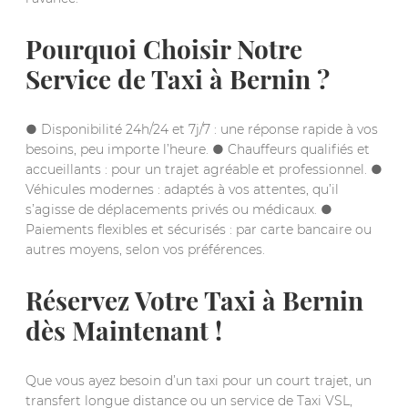
Pourquoi Choisir Notre
Service de Taxi à Bernin ?
● Disponibilité 24h/24 et 7j/7 : une réponse rapide à vos
besoins, peu importe l’heure. ● Chauffeurs qualifiés et
accueillants : pour un trajet agréable et professionnel. ●
Véhicules modernes : adaptés à vos attentes, qu’il
s’agisse de déplacements privés ou médicaux. ●
Paiements flexibles et sécurisés : par carte bancaire ou
autres moyens, selon vos préférences.
Réservez Votre Taxi à Bernin
dès Maintenant !
Que vous ayez besoin d’un taxi pour un court trajet, un
transfert longue distance ou un service de Taxi VSL,